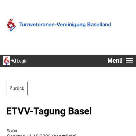
Menü
Login
Zurück
ETVV-Tagung Basel
Wann