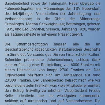
Baselbieterlied sowie der Fahnenakt. Heuer übergab die
Fahnendelegation der Männerriege des TSV Bubendorf,
des letztjährigen Veranstalters der Jahrestagung, das
Verbandsbanner in die Obhut der Männerriege
Ormalingen. Martha Schweighauser, Bottmingen, geboren
1935, und Leo Ebnöther, Sissach, Jahrgang 1928, wurden
als Tagungsälteste je mit einem Präsent geehrt.
Die Stimmberechtigten hiessen alle die im
Geschäftsbericht abgedruckten statutarischen Geschäfte
im Sinne des Vorstands gut. Die von Finanzchefin Kathrin
Schneider präsentierte Jahresrechnung schloss dank
einer Auflösung einer Rückstellung von 6000 Franken mit
einem Überschuss von knapp 2700 Franken ab. Das
Eigenkapital bezifferte sich am Jahresende auf rund
23‘000 Franken. Der Jahresbeitrag beträgt nach wie vor
bescheidene zehn Franken, was viele Mitglieder ermuntert,
den Betrag freiwillig zu erhöhen. Vizepräsident Freddy
Keller orientierte über die wichtigsten kommenden
Anlässe auf turnerischer und auf Verbandsebene. Die